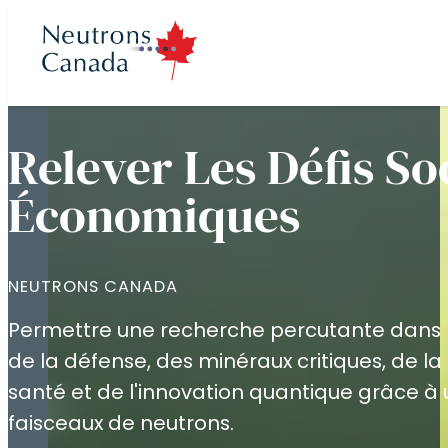
Relever Les Défis So
Économiques
ramme de
cts
 de faisceau
lités
pos
ons
e recherche
dien au temps de
e Neutrons Canada
me national de
NEUTRONS CANADA
e neutrons
ocales
ministration
Permettre une recherche percutante dans l
 canadien de
de la défense, des minéraux critiques, de la
 terme de 2025 à
e neutrons (CNBL)
e recherche
rection
r
santé et de l'innovation quantique grâce 
faisceaux de neutrons.
 partenaires
eutrons à