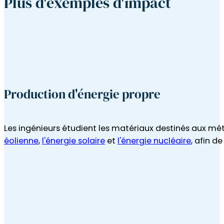
Plus d'exemples d'impact
Production d'énergie propre
Les ingénieurs étudient les matériaux destinés aux mé
éolienne
,
l'énergie solaire
et
l'énergie nucléaire
, afin de
Santé et sécurité alimentaire