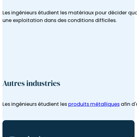
Autres industries
Les ingénieurs étudient les
produits métalliques
afin d'
Tous les impacts
Pour en savoir plus sur l'impact de la recherche
basée sur les faisceaux de neutrons, consultez
nos articles sur la recherche.