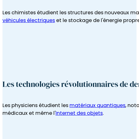
Les technologies révolutionnaires de d
Les physiciens étudient les
matériaux quantiques
, no
médicaux et même l'
Internet des objets
.
Des véhicules plus propres et plus fiable