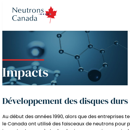
ramme de
cts
 de faisceau
lités
pos
Impacts
ons
e recherche
dien au temps de
e Neutrons Canada
me national de
e neutrons
ocales
ministration
 canadien de
Développement des disques durs 
 terme de 2025 à
e neutrons (CNBL)
e recherche
rection
r
Au début des années 1990, alors que des entreprises t
 partenaires
le Canada ont utilisé des faisceaux de neutrons pour
eutrons à