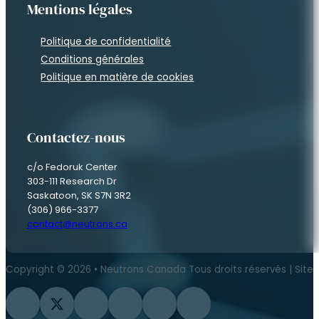
Mentions légales
Politique de confidentialité
Conditions générales
Politique en matière de cookies
Contactez-nous
c/o Fedoruk Center
303-111 Research Dr
Saskatoon, SK S7N 3R2
(306) 966-3377
contact@neutrons.ca
Copyright © 2026 • Neutrons Canada Tous droits réservés | Site
Suivez-nous sur Facebook
Suivez-nous sur Twitter
Suivez-nous sur Instagram
Suivre sur YouTube
Suivez-nous sur Flickr
Suivez-nous sur LinkedIn