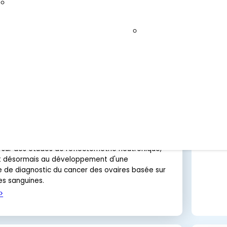
Plan à long terme de
faisceaux de neut
fossil
2025 à 2035
de McMaster
Lire l
Source de neutron
spallation
ses neutroniques à la démonstration de
ion du cancer des ovaires
26
x de recherche menés à l'Université de Toronto,
 sur des études de réflectométrie neutronique,
t désormais au développement d'une
e de diagnostic du cancer des ovaires basée sur
es sanguines.