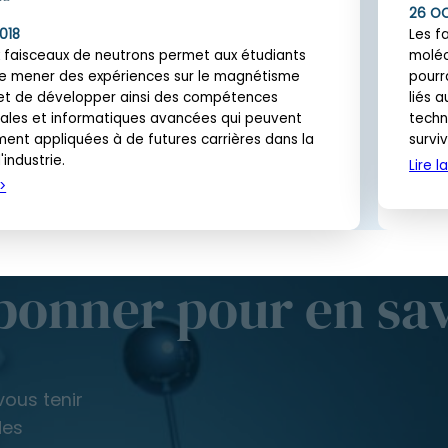
26 O
2018
Les f
x faisceaux de neutrons permet aux étudiants
moléc
e mener des expériences sur le magnétisme
pourr
et de développer ainsi des compétences
liés 
ales et informatiques avancées qui peuvent
techn
ment appliquées à de futures carrières dans la
survi
'industrie.
Lire l
bonner pour en sav
vous tenir
des