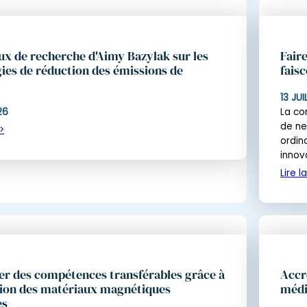
ux de recherche d'Aimy Bazylak sur les
Fair
ies de réduction des émissions de
fais
13 JU
26
La co
de ne
ordin
innov
Lire l
r des compétences transférables grâce à
Accr
tion des matériaux magnétiques
méd
es