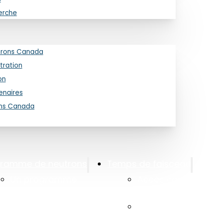
erche
trons Canada
tration
on
enaires
ons Canada
Imag
gramme de neutrons
Temps de faisceau
fossi
Un programme
Accès canadien a
27 MA
national de faisceaux
faisceau
Des c
de neutrons
Laboratoire canad
de Re
struct