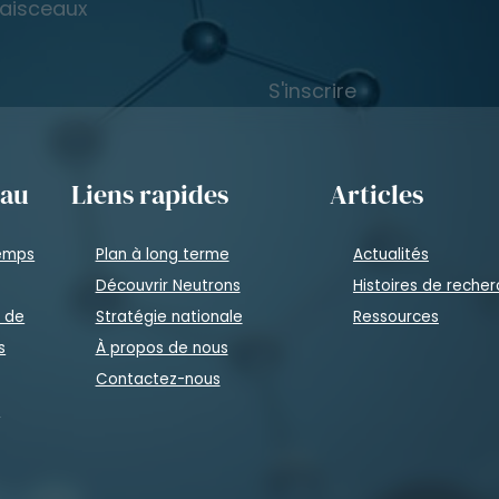
faisceaux
S'inscrire
eau
Liens rapides
Articles
temps
Plan à long terme
Actualités
Découvrir Neutrons
Histoires de reche
n de
Stratégie nationale
Ressources
s
À propos de nous
Contactez-nous
à