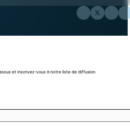
Suivez-nous sur Faceb
Suivez-nous sur 
Suivez-no
Su
ous et inscrivez-vous à notre liste de diffusion.