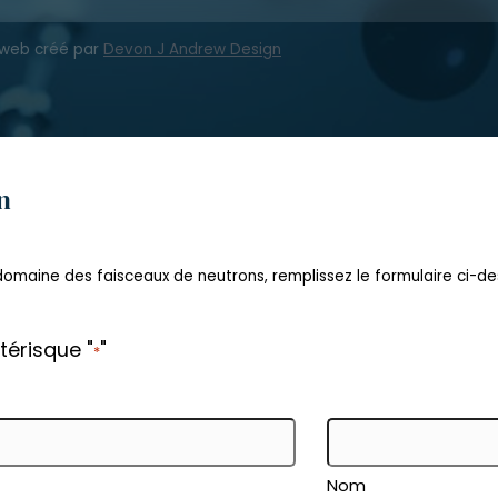
e web créé par
Devon J Andrew Design
n
maine des faisceaux de neutrons, remplissez le formulaire ci-dess
térisque "
"
*
Nom