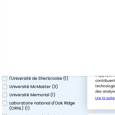
Institution en vedette
Institution en vedette
Centre australien pour la diffusion des
neutrons
(1
)
Association canadienne des
physiciens
(1)
Laboratoires nucléaires canadiens
(2
)
Des analy
CanmetMATERIALS
(1
)
la détect
Econous Systems Inc.
(1
)
22 JUIN 20
l'Université de Montréal
(1
)
Des travau
s'appuyant
l'Université de Sherbrooke
(1
)
contribuen
technologi
Université McMaster
(3
)
des analys
Université Memorial
(1
)
Lire la suite
Laboratoire national d'Oak Ridge
(ORNL)
(1
)