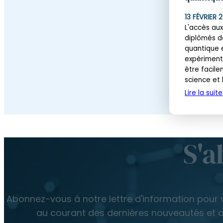
13 FÉVRIER 
L'accès au
diplômés d
quantique 
expériment
être facile
science et l
Lire la suite
S'a
Abonnez-vous à notre lettre d'information pour 
au courant des dernières nouveautés et 