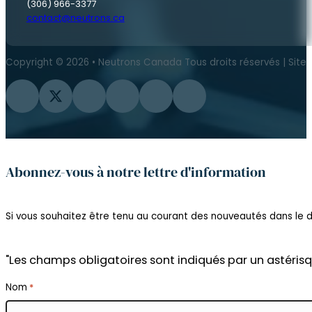
(306) 966-3377
contact@neutrons.ca
Copyright © 2026 • Neutrons Canada Tous droits réservés | Site
Suivez-nous sur Facebook
Suivez-nous sur Twitter
Suivez-nous sur Instagram
Suivre sur YouTube
Suivez-nous sur Flickr
Suivez-nous sur LinkedIn
Abonnez-vous à notre lettre d'information
Si vous souhaitez être tenu au courant des nouveautés dans le do
"Les champs obligatoires sont indiqués par un astérisq
Nom
*